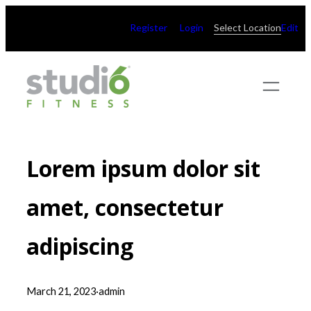
Skip
Register
Login
Select Location
Edit
to
content
Lorem ipsum dolor sit
amet, consectetur
adipiscing
March 21, 2023
·
admin